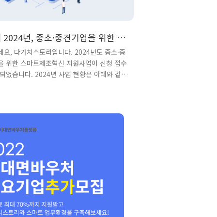
] 2024년, 중소·중견기업을 위한 스
조혁신 지원사업 공고!
요, 다가치스토리입니다. 2024년도 중소·중
을 위한 스마트제조혁신 지원사업이 신청 접수
되었습니다. 2024년 사업 현황은 아래와 같고,
서 선도형제조혁신(스마트공장) - 정부일반형
해 자세히 알아보겠습니다.지원대상은 국내 중소
제조기업으로 스마트공장 도입 기업당 최대 0.5
총 사업비의 50% 이내로 정부에서 지원하게 됩
또한 고도화 기업에는 기업당 최대 2억원으로 총
 50% 이내에서 지원을 하게 됩니다. (단위:
구분사업명지원과제수지원기간지원한도지원금비
접수제조혁신구축선도형제조혁신(스마트공장)
형3359개월250%‘24.1~2정부일반형(지역특
트)1659개월250%‘24.3~4자율형공장(2
년650%‘24.1~2대중소..