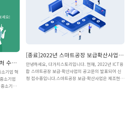
스 도입·활
[종료]2022년 스마트공장 보급확산사업
우처 수요
도입기업모집
안녕하세요, 다가치스토리입니다. 현재, 2022년 ICT융
합 스마트공장 보급·확산사업의 공고문의 발표되어 신
중소기업 혁
청 접수중입니다.스마트공장 보급·확산사업은 제조현
 중소기업
장의 경쟁력을 높이기 위해 중소·중견기업을 대상으로
 중소기업
국내 현실에 적합한 다양한 형태의 스마트공장 구축·
원으로 중
고도화를 지원하는 사업인데요.그럼, 2022년 ICT융합
~! 저희
스마트공장 보급·확산사업 중 단독공장구축-일반형 스
사업 "수행
마트공장 및 구축 유형에 대해 살펴보도록 하겠습니
다! 기업
다. 2022년 ICT융합 스마트공장 보급·확산사업 - 기초
대 5천만
·고도화 지원대상국내 중소·중견 제조기업 지원조건
양산MES,
및 내용제품설계·생산공정 개선 등을 Iot, 5G, 빅데이
원받을 수