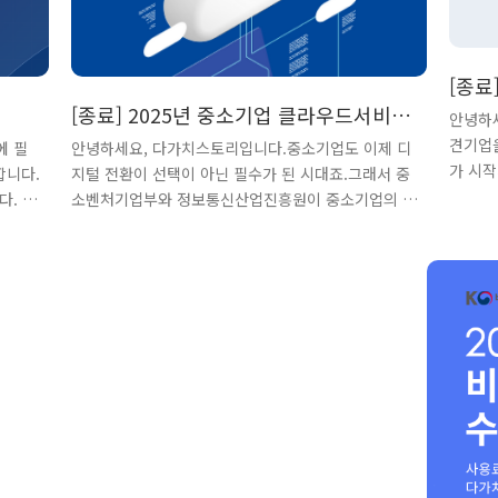
[종료
[종료] 2025년 중소기업 클라우드서비스
마트제
안녕하세
보급·확산 수요기업 모집 안내
견기업
에 필
안녕하세요, 다가치스토리입니다.​중소기업도 이제 디
가 시작
합니다.
지털 전환이 선택이 아닌 필수가 된 시대죠.그래서 중
그 중에
다. ①
소벤처기업부와 정보통신산업진흥원이 중소기업의 디
에 대
의:
지털 전환과 클라우드 기반 업무환경을 확산하기 위해
·중견 
로 구성
추진하는 사업이 있는데요.바로 ‘2025년 중소기업 클
억원, 
 가동
라우드서비스 보급·확산 사업’ 입니다.이번 사업은 중
니다. 
적으로
소기업이 클라우드 서비스를 도입할 때 필요한 비용을
사업비의
운영이
지원해주는 정부 지원사업인데요.업무는 더 스마트하
억원)
데이터
게, 비용 부담은 확 줄이고!금형ERP/MES 클라우드
중신청
서비스을 직접 써볼 수 있는 좋은 기회입니다.“우리 회
정부일반
사도 이런 거 한 번 해봐야 하지 않을까?” 고민 중이라
화프로젝
면, 이번 지원사업 꼭 챙겨보세요. 클라우드 기반의 효
년)202
율적인 업무 시스템을 구축하고자 하는 중소기업 지금
신청해주시면 됩니다! 이번에는 수요기..