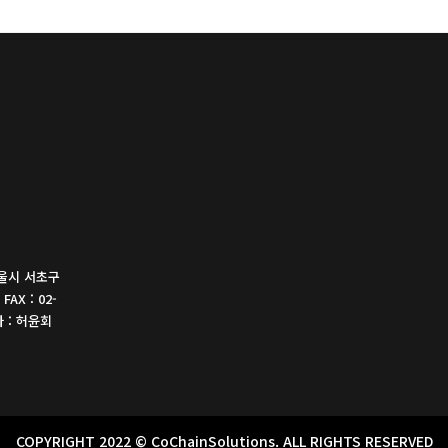
터, AI, 클라우드 등 첨단기술을 적용한 스마트공장 솔
 대해 좀
루션 구축 및 구축에 필요한(솔루션 연동) 자동화장비,
근 평균(3
제어기, 센서 등 지..
원보조율최근
서울시 서초구
FAX : 02-
자 : 허윤회
COPYRIGHT 2022 © CoChainSolutions. ALL RIGHTS RESERVED