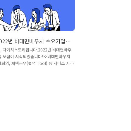
 2022년 비대면바우처 수요기업모
, 다가치스토리입니다.2022년 비대면바우
업 모집이 시작되었습니다!K-비대면바우처
회의, 재택근무(협업 Tool) 등 서비스 지
 중소‧벤처기업의 디지털화 촉진 및 비대면
야 육성을 위한 사업인데요~!이번에 저희 다
도 비대면바우처 바우처사업 "공급기업"으
습니다!!최대 400만원(자부담30%) 한도
%(최대280만원)까지 서비스 비용을 지원받
습니다.이번에는 수요기업 신청기간이 4월1일
지 정해져 있고 신청기업이 많을 경우 조기마
있어서 서둘러서 신청해주셔야 해요!그럼 비
 사업에 대해 좀 더 자세히 소개해드리겠습
집대상 중소기업 지원내용 및 조건비대면 서비