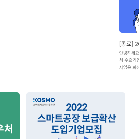
[종료]
집
안녕하세요
처 수요기
사업은 화상
원을 통한
서비스 분
가치스토리
로 선정되었
내에서 70
을 수 있
~ 14일까
감 될 수 
대면바우처
니다. 모