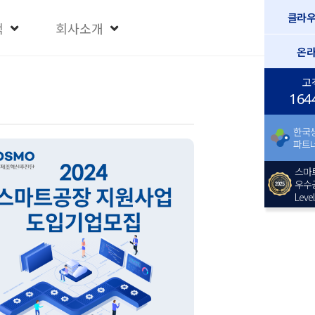
클라
택
회사소개
온
고
164
한국
파트
스마
우수
Level