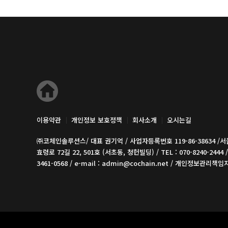
있습니다. 그럼 중소기업 혁신바우처 사업에
더 자세히 소개해드리겠습니다. 지원대상 최
년) 매출액 120억원 이하 제조 소기업 지
3년 평균매출액정보보조율자..
이용약관
개인정보 보호정책
회사소개
오시는길
㈜코체인솔루션스/ 대표 권기억 / 사업자등록번호 119-86-38634 /
효령로 72길 22, 501호 (서초동, 청헌빌딩) / TEL : 070-8240-2444 / 
3461-0568 / e-mail : admin@cochain.net / 개인정보관리책임